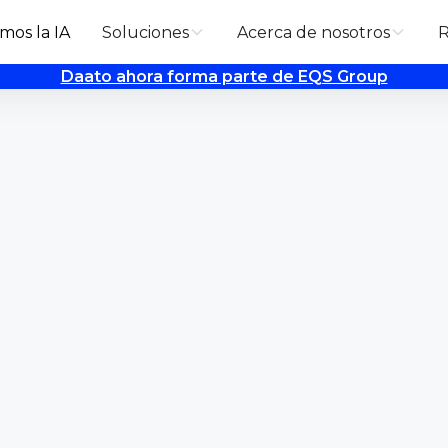
mos la IA
Soluciones
Acerca de nosotros
R
Daato ahora forma parte de EQS Group