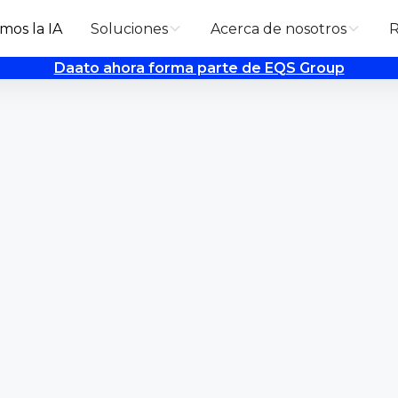
mos la IA
Soluciones
Acerca de nosotros
R
Daato ahora forma parte de EQS Group