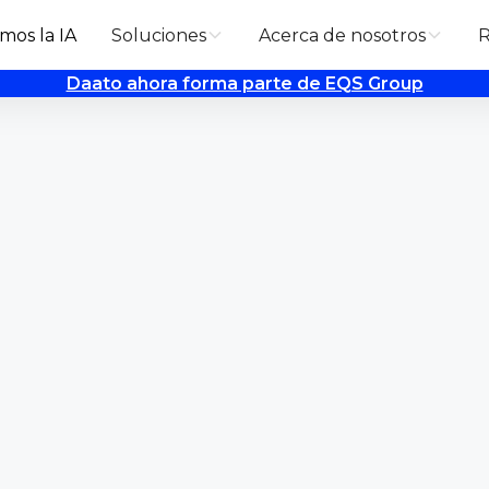
mos la IA
Soluciones
Acerca de nosotros
R
Daato ahora forma parte de EQS Group