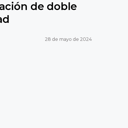
uación de doble
ad
28 de mayo de 2024