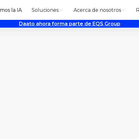
mos la IA
Soluciones
Acerca de nosotros
R
Daato ahora forma parte de EQS Group