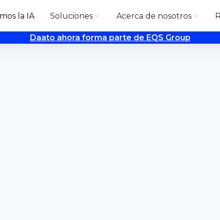
mos la IA
Soluciones
Acerca de nosotros
R
Daato ahora forma parte de EQS Group