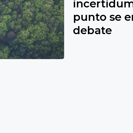
incertidum
punto se e
debate