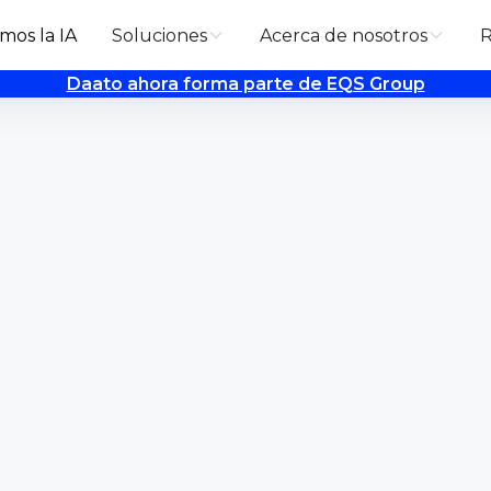
mos la IA
Soluciones
Acerca de nosotros
R
Daato ahora forma parte de EQS Group