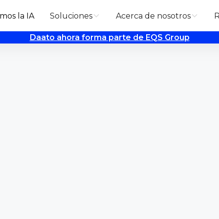
mos la IA
Soluciones
Acerca de nosotros
R
Daato ahora forma parte de EQS Group