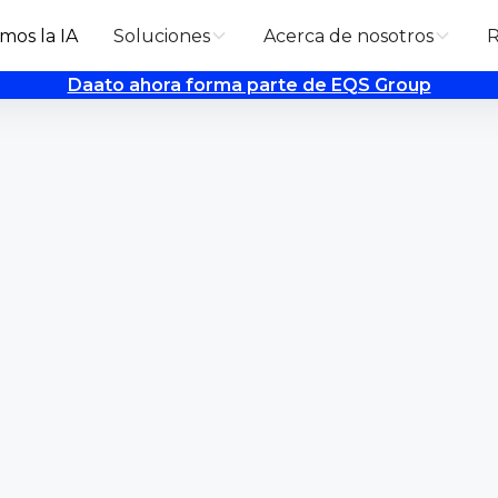
mos la IA
Soluciones
Acerca de nosotros
R
Daato ahora forma parte de EQS Group