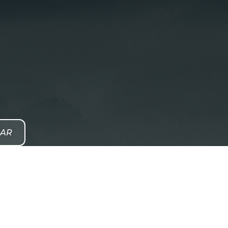
NAR
Soluciones
CSRD / ESRS