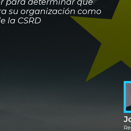
er para determinar qué
ra su organización como
de la CSRD
J
Re