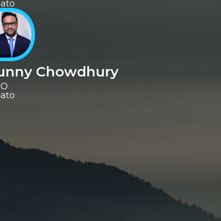
ato
unny Chowdhury
RO
aato