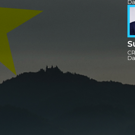
Da
S
C
‍D