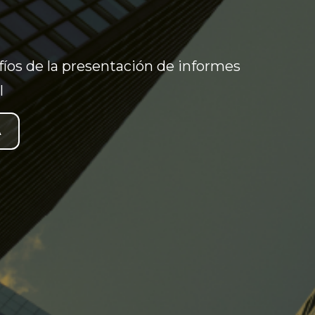
fíos de la presentación de informes
l
A