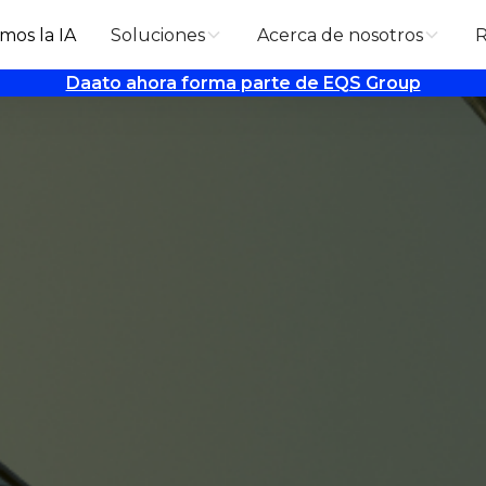
mos la IA
Soluciones
Acerca de nosotros
R
Daato ahora forma parte de EQS Group