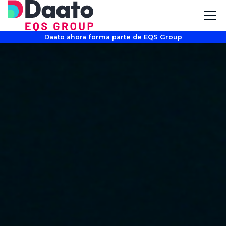
Daato ahora forma parte de EQS Group